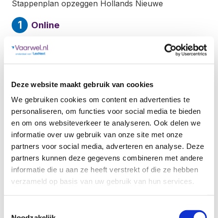
Stappenplan opzeggen Hollands Nieuwe
Online
Je kunt het Hollands Nieuwe abonnement
extreem eenvoudig opzeggen! Je hoeft alleen
een kopie van de overlijdensakte te mailen aan
nabestaanden@hollandsnieuwe.nl
Deze website maakt gebruik van cookies
We gebruiken cookies om content en advertenties te
personaliseren, om functies voor social media te bieden
Hoe lang duurt het?
en om ons websiteverkeer te analyseren. Ook delen we
informatie over uw gebruik van onze site met onze
Nadat je bovenstaande stap hebt voltooid is de
partners voor social media, adverteren en analyse. Deze
aanvraag ingediend. Het abonnement wordt
partners kunnen deze gegevens combineren met andere
stopgezet op de datum dat zij de kopie van
informatie die u aan ze heeft verstrekt of die ze hebben
overlijdensakte hebben ontvangen.
verzameld op basis van uw gebruik van hun services.
Toestemmingsselectie
Terugzenden modem en dergelijke
Noodzakelijk