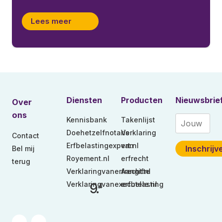
Lees meer
Diensten
Producten
Nieuwsbrie
Over
ons
Kennisbank
Takenlijst
Doehetzelfnotaris
Verklaring
Contact
Erfbelastingexpert.nl
van
Bel mij
Royement.nl
erfrecht
terug
Verklaringvanerfrecht.nl
Aangifte
Verklaringvanexecutele.nl
erfbelasting
9.
4