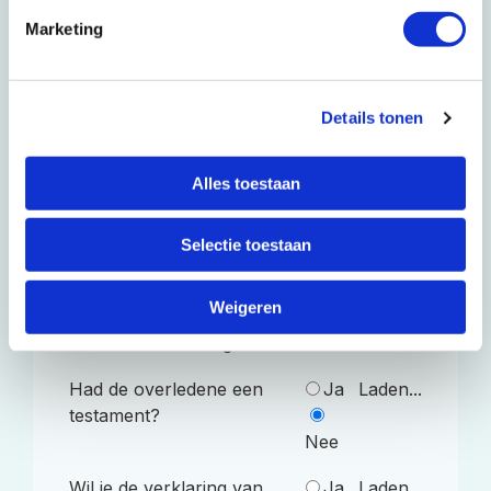
Marketing
Eventueel aanvullende kosten
Is de contactpersoon
Ja
Laden...
Details tonen
iemand anders dan een
erfgenaam of executeur?
Nee
Alles toestaan
Je kunt een extern contact
persoon aanwijzen (geen
Selectie toestaan
erfgenaam). Voor de
controle van die persoon
Weigeren
rekenen wij hetzelfde als
voor een extra erfgenaam
Had de overledene een
Ja
Laden...
testament?
Nee
Wil je de verklaring van
Ja
Laden...