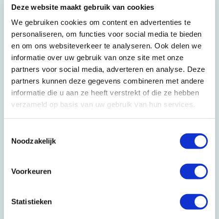
Deze website maakt gebruik van cookies
erfrecht
We gebruiken cookies om content en advertenties te
personaliseren, om functies voor social media te bieden
Product
Prijs
en om ons websiteverkeer te analyseren. Ook delen we
informatie over uw gebruik van onze site met onze
Verklaring van erfrecht
Laden...
partners voor social media, adverteren en analyse. Deze
KNB Heffing kwaliteitsfonds
partners kunnen deze gegevens combineren met andere
notariaat
informatie die u aan ze heeft verstrekt of die ze hebben
Boedelvolmacht(en) bij de
verzameld op basis van uw gebruik van hun services.
prijs inbegrepen
Eerste 2 erfgenamen bij de
Toestemmingsselectie
prijs inbegrepen
Noodzakelijk
Aanvaarding en identificatie
via iDIN bij de prijs inbegrepen
Voorkeuren
Hoeveel
Laden...
erfgenamen en/of
Statistieken
executeurs zijn er?