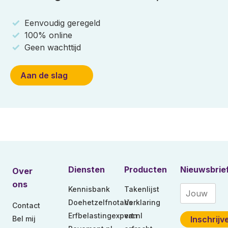
Eenvoudig geregeld
100% online
Geen wachttijd
Aan de slag
Diensten
Producten
Nieuwsbrie
Over
ons
Kennisbank
Takenlijst
Doehetzelfnotaris
Verklaring
Contact
Erfbelastingexpert.nl
van
Bel mij