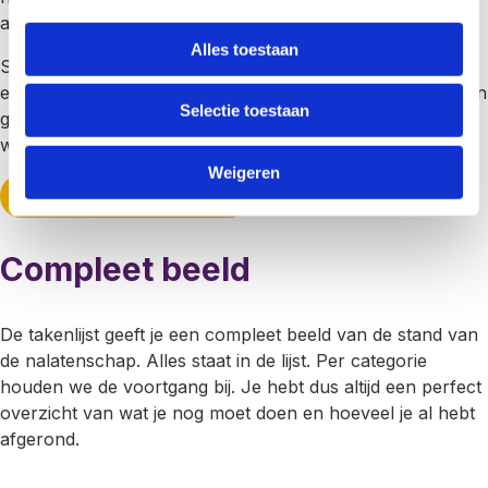
aangeven dat dit niet van toepassing is.
Alles toestaan
Sommige taken hoeven we niet vooraf te laten gaan door
een vraag. Die staan er altijd. Iedere Nederlander heeft een
Selectie toestaan
geldige ID nodig. Dus die moet dan ook altijd ingeleverd
worden. Die taak staat er altijd.
Weigeren
maak jouw takenlijst
Compleet beeld
De takenlijst geeft je een compleet beeld van de stand van
de nalatenschap. Alles staat in de lijst. Per categorie
houden we de voortgang bij. Je hebt dus altijd een perfect
overzicht van wat je nog moet doen en hoeveel je al hebt
afgerond.