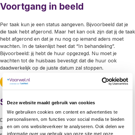
Voortgang in beeld
Per taak kun je een status aangeven. Bijvoorbeeld dat je
die taak hebt afgerond. Maar het kan ook zijn dat jij de taak
hebt afgerond en dat je nu nog op iemand aders moet
wachten. In de takenlijst heet dat “In behandeling”.
Bijvoorbeeld: jij hebt de huur opgezegd. Nu moet je
wachten tot de huisbaas bevestigt dat die huur ook
daadwerkelijk op de juiste datum zal stoppen.
maak jouw takenlijst
Sortering aanpassen
Deze website maakt gebruik van cookies
We gebruiken cookies om content en advertenties te
personaliseren, om functies voor social media te bieden
De takenlijst kun je sorteren op onderwerp. Bijvoorbeeld
en om ons websiteverkeer te analyseren. Ook delen we
alle taken over huis en wonen. Je kunt de lijst ook
informatie over uw gebruik van onze site met onze
sorteren op termijn. Wat moet je direct na het overlijden