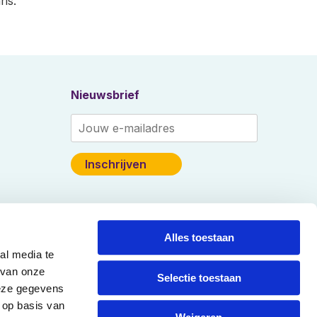
ris.
Nieuwsbrief
Alles toestaan
al media te
 van onze
Selectie toestaan
deze gegevens
Veilige gegevensoverdracht
SSL certificaat
 op basis van