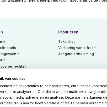
tijd
wijzigen
of
herroepen
. Hiervoor moet je langs de nota
en
Producten
ank
Takenlijst
lfnotaris
Verklaring van erfrecht
tingexpert.nl
Aangifte erfbelasting
t.nl
ngvanerfrecht.nl
ngvanexecutele.nl
ik van cookies
ontent en advertenties te personaliseren, om functies voor soci
erkeer te analyseren. Ook delen we informatie over uw gebruik
or social media, adverteren en analyse. Deze partners kunnen 
Privacybeleid
© 2026
·
vaarwel.nl
ormatie die u aan ze heeft verstrekt of die ze hebben verzameld