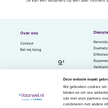
Je kan een testament op een later moment al
Dienst
Over ons
Kennisb
Contact
Doehetze
Bel mij terug
Erfbelas
Royemen
9.
4
Verklari
Verklari
Deze website maakt gebru
We gebruiken cookies om c
bieden en om ons websitev
site met onze partners vo
Gebruiksvoorwaarden
Disclaimer en Copyright
combineren met andere inf