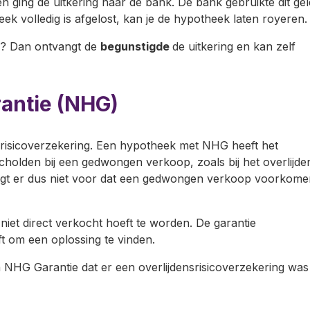
en ging de uitkering naar de bank. De bank gebruikte dit gel
k volledig is afgelost, kan je de hypotheek laten royeren.
d? Dan ontvangt de
begunstigde
de uitkering en kan zelf
antie (NHG)
nsrisicoverzekering. Een hypotheek met NHG heeft het
cholden bij een gedwongen verkoop, zoals bij het overlijde
orgt er dus niet voor dat een gedwongen verkoop voorkome
et direct verkocht hoeft te worden. De garantie
ft om een oplossing te vinden.
NHG Garantie dat er een overlijdensrisicoverzekering was