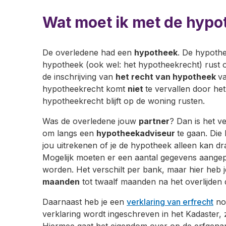
Wat moet ik met de hypo
De overledene had een
hypotheek
. De hypothe
hypotheek (ook wel: het hypotheekrecht) rust 
de inschrijving van
het recht van hypotheek
va
hypotheekrecht komt
niet
te vervallen door het
hypotheekrecht blijft op de woning rusten.
Was de overledene jouw
partner
? Dan is het v
om langs een
hypotheekadviseur
te gaan. Die
jou uitrekenen of je de hypotheek alleen kan dr
Mogelijk moeten er een aantal gegevens aange
worden. Het verschilt per bank, maar hier heb 
maanden
tot twaalf maanden na het overlijden d
Daarnaast heb je een
verklaring van erfrecht
no
verklaring wordt ingeschreven in het Kadaster
Hiermee gaat het eigendom over op de erfgena