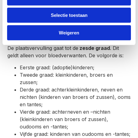
erfdeel waar het overleden kind recht op
had als zij nog geleefd had. De kleinkinderen
Selectie toestaan
van het andere kind erven niet.
Weigeren
De plaatsvervulling gaat tot de
zesde graad
. Dit
geldt alleen voor bloedverwanten. De volgorde is:
Eerste graad: (adoptie)kinderen;
Tweede graad: kleinkinderen, broers en
zussen;
Derde graad: achterkleinkinderen, neven en
nichten (kinderen van broers of zussen), ooms
en tantes;
Vierde graad: achterneven en –nichten
(kleinkinderen van broers of zussen),
oudooms en -tantes;
Vijfde graad: kinderen van oudooms en -tantes;