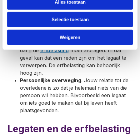
Alles toestaan
Legaat onder last
. Het legaat bevat een
verplichting. Bijvoorbeeld je ontvangt een hond
Selectie toestaan
en € 2.000 euro om voor de hond te zorgen.
Je wil die verplichting niet dat je de hond krijgt.
Fiscale motieven
. Een legaat kan vrij van
Weigeren
rechten zijn (zie hieronder). Het kan ook zijn
dat jij de
erfbelasting
moet afdragen. In dat
geval kan dat een reden zijn om het legaat te
verwerpen. De erfbelasting kan behoorlijk
hoog zijn.
Persoonlijke overweging
. Jouw relatie tot de
overledene is zo dat je helemaal niets van die
persoon wil hebben. Bijvoorbeeld een legaat
om iets goed te maken dat bij leven heeft
plaatsgevonden.
Legaten en de erfbelasting