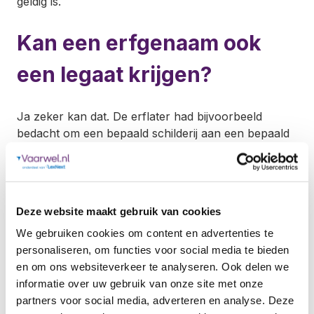
geldig is.
Kan een erfgenaam ook
een legaat krijgen?
Ja zeker kan dat. De erflater had bijvoorbeeld
bedacht om een bepaald schilderij aan een bepaald
kind na te laten. Dat kan dan
via een legaat
in een
testament of in een codicil. Let bij de afhandeling van
de erfenis op dat het legaat niet ten koste van het
erfdeel gaat. De overledene kan dat ook anders
Deze website maakt gebruik van cookies
bepalen. Dan moet de waarde van het eerder
We gebruiken cookies om content en advertenties te
genoemde schilderij wel van het erfdeel
personaliseren, om functies voor social media te bieden
afgetrokken. Als dat het geval is, staat dat in het
en om ons websiteverkeer te analyseren. Ook delen we
testament beschreven.
informatie over uw gebruik van onze site met onze
partners voor social media, adverteren en analyse. Deze
Je hoeft een legaat niet